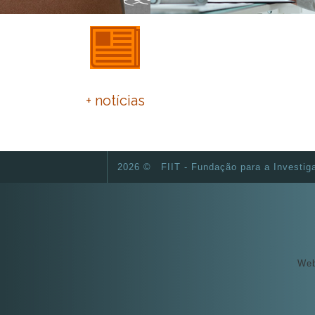
PNEC 2030
IX Enco
+ notícias
F
2026 ©
FIIT - Fundação para a Investig
Web