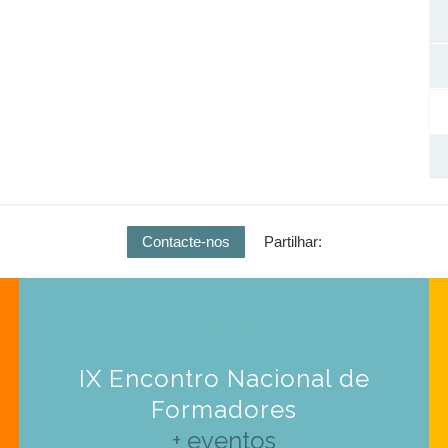
Contacte-nos
Partilhar:
18/nov
IX Encontro Nacional de
Formadores
+ eventos