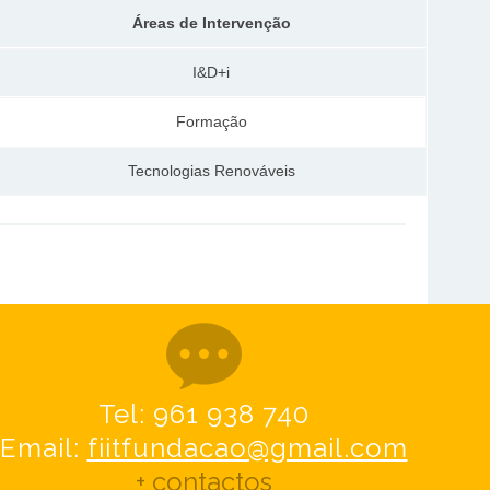
Áreas de Intervenção
I&D+i
Formação
Tecnologias Renováveis
Tel: 961 938 740
Email:
fiitfundacao@gmail.com
+ contactos