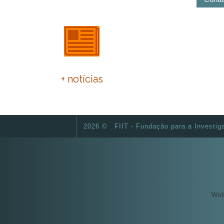
PNEC 2030
IX Enco
+ notícias
F
2026 ©
FIIT - Fundação para a Investig
Web