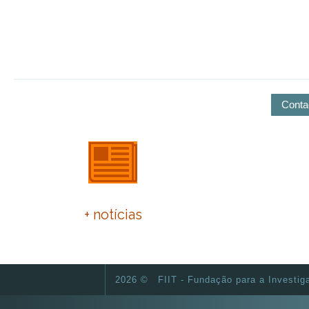
Conta
PNEC 2030
IX Enco
+ notícias
F
2026 ©
FIIT - Fundação para a Investig