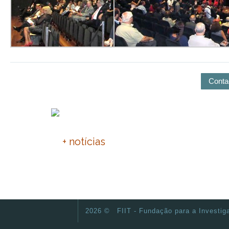
Conta
PNEC 2030
+ notícias
IX Enco
F
2026 ©
FIIT - Fundação para a Investig